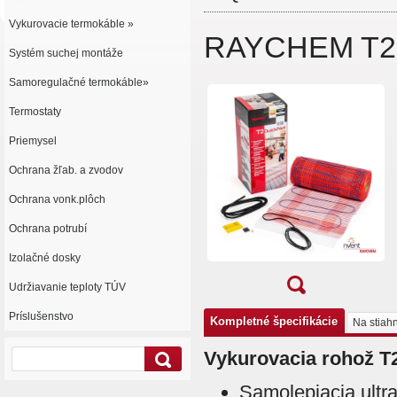
Vykurovacie termokáble »
RAYCHEM T2Q
Systém suchej montáže
Samoregulačné termokáble»
Termostaty
Priemysel
Ochrana žľab. a zvodov
Ochrana vonk.plôch
Ochrana potrubí
Izolačné dosky
Udržiavanie teploty TÚV
Príslušenstvo
Kompletné špecifikácie
Na stiahn
Vykurovacia rohož T
Samolepiacia ultr