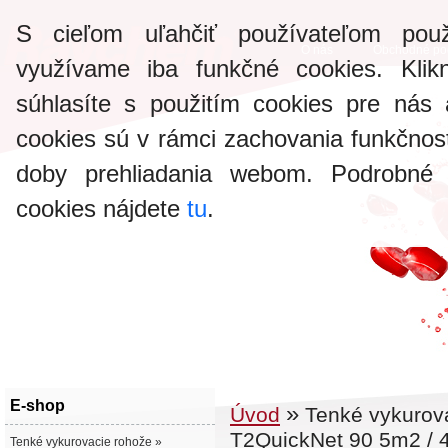
S cieľom uľahčiť používateľom pou
O nás
Obchodné po
využívame iba funkčné cookies. Klikn
súhlasíte s použitím cookies pre nás 
cookies sú v rámci zachovania funkčnos
doby prehliadania webom. Podrobné 
cookies nájdete
tu
.
E-shop
»
Úvod
Tenké vykurov
T2QuickNet 90 5m2 /
Tenké vykurovacie rohože »